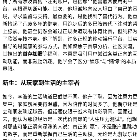
销了所有涉及真钱下注的账户，包括那个他曾最常使用的平
台，从根源切断可能。其次，他坦诚地向家人坦白了自己的困
境，寻求监督与支持。最重要的，是他找到了替代行为。他重
新拾起了荒废多年的健身，用跑步后的多巴胺替代下注时的肾
上腺素。他甚至仍然会通过正规渠道观看体育比赛，但纯粹为
了欣赏竞技本身。他了解到，许多正规的移动娱乐平台，其实
倡导的是健康的参与方式，例如聚焦于赛事分析、社区交流，
其推出的
首存加赠
等福利，本意是吸引用户尝试各类正向的互
动功能，而非鼓励沉迷。他学会了区分“娱乐”与“赌博”的本质
界限。
新生：从玩家到生活的主宰者
如今，李浩的生活轨道已截然不同。他升了职，因为注意力更
集中；家庭氛围变得温馨，因为陪伴的时间多了。他偶尔还是
会和朋友聊起球赛，但话题仅限于战术和精彩瞬间。回顾过
去，他认为那段经历是一次代价高昂的“人生压力测试”。他想
对那些可能正滑向深渊的人说：真正的“赢”，不是账户里跳动
的数字，而是重新掌握自己生活的主动权。无论是九游娱乐还