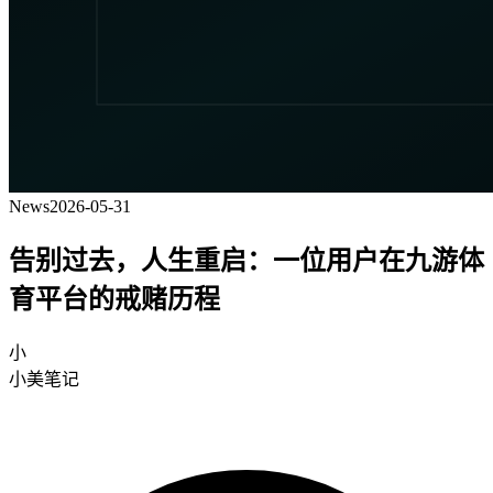
News
2026-05-31
告别过去，人生重启：一位用户在九游体
育平台的戒赌历程
小
小美笔记