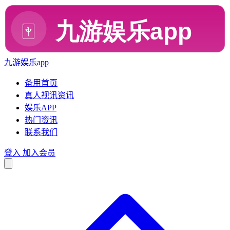
九游娱乐app
备用首页
真人视讯资讯
娱乐APP
热门资讯
联系我们
登入
加入会员