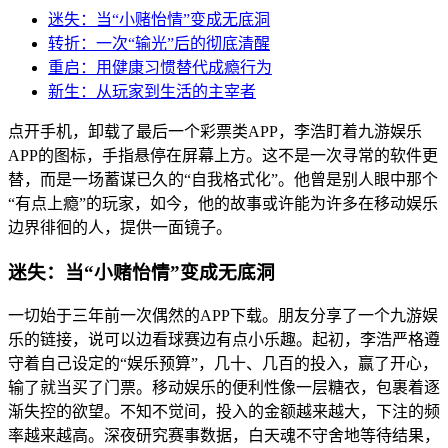
迷失：当“小赌怡情”变成无底洞
转折：一次“输光”后的彻底清醒
重启：用健康习惯替代成瘾行为
新生：从玩家到生活的主宰者
点开手机，卸载了最后一个彩票类APP，李浩盯着九游娱乐
APP的图标，手指悬停在屏幕上方。这不是一次寻常的软件更
替，而是一场蓄谋已久的“自我格式化”。他曾是别人眼中那个
“有点上瘾”的玩家，如今，他的故事或许能为许多在移动娱乐
边界徘徊的人，提供一面镜子。
迷失：当“小赌怡情”变成无底洞
一切始于三年前一次偶然的APP下载。朋友分享了一个九游娱
乐的链接，说可以边看球赛边有点小乐趣。起初，李浩严格遵
守着自己设定的“娱乐预算”，几十、几百的投入，赢了开心，
输了就当买了门票。移动娱乐的便利性像一层糖衣，包裹着逐
渐失控的欲望。不知不觉间，投入的金额越来越大，下注的频
率越来越高。深夜研究赛事数据，白天魂不守舍地等待结果，