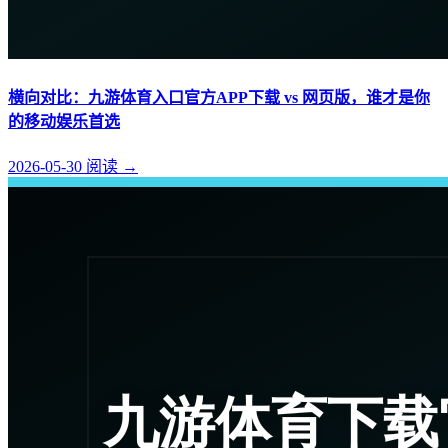
横向对比：九游体育入口官方APP下载 vs 网页版，谁才是你
的移动娱乐首选
2026-05-30
阅读
→