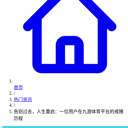
首页
/
热门资讯
/
告别过去，人生重启：一位用户在九游体育平台的戒赌
历程