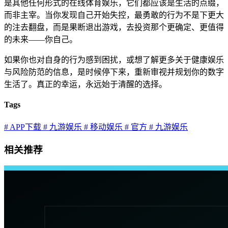
是其他任何形式的在线体育娱乐，它们都应该是生活的点缀，
而非主宰。当你发现自己开始失控，最勇敢的行为不是下更大
的注去翻盘，而是果断退出游戏，去投资那个更确定、更值得
的未来——你自己。
如果你也对自身的行为感到困扰，或想了解更多关于健康娱乐
与风险防范的信息，是时候停下来，重新审视并规划你的数字
生活了。真正的幸运，永远始于清醒的选择。
Tags
# APP下载
# 九游娱乐
# 移动娱乐
# 官方
# 九游娱乐
相关推荐