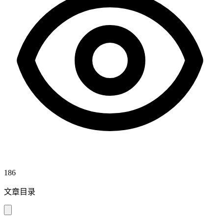
186
文章目录