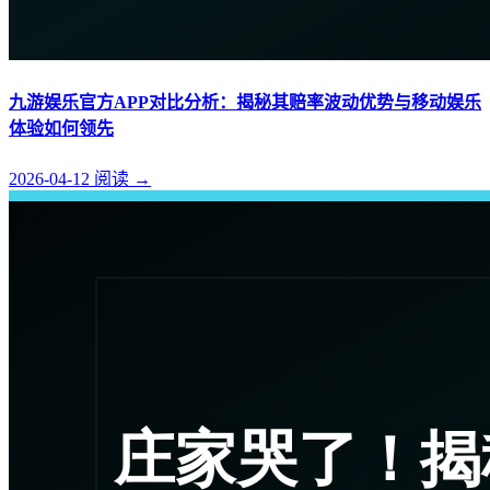
九游娱乐官方APP对比分析：揭秘其赔率波动优势与移动娱乐
体验如何领先
2026-04-12
阅读
→