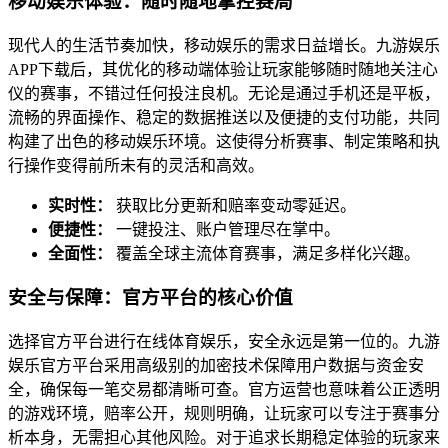
移动娱乐体验：随时随地掌控赛局
现代人的生活节奏加快，移动娱乐的需求日益增长。九游娱乐
APP下载后，其优化的移动端体验让玩家能够随时随地关注心
仪的赛事，不错过任何投注良机。无论是通过手机还是平板，
流畅的界面操作、稳定的数据推送以及便捷的支付功能，共同
构建了出色的移动娱乐环境。这使得分析赛事、制定策略和执
行操作变得前所未有的灵活和高效。
实时性：
获取比分更新和赔率变动零延迟。
便捷性：
一键投注、账户管理尽在掌中。
全面性：
覆盖全球主流体育赛事，满足多样化兴趣。
安全与保障：官方平台的核心价值
选择官方平台进行在线体育娱乐，安全永远是第一位的。九游
娱乐官方平台采用高级别的加密技术保障用户数据与资金安
全，确保每一笔交易都清晰可查。官方运营也意味着公正透明
的游戏环境，赔率公开，规则明确，让玩家可以专注于赛事分
析本身，无需担心其他风险。对于追求长期稳定体验的玩家来