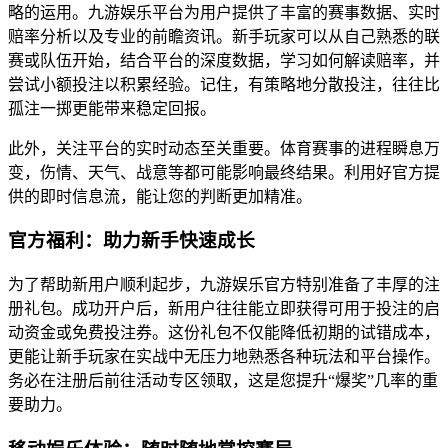
略的运用。九游娱乐平台为用户提供了丰富的赛事数据、实时
赔率分析以及专业的前瞻资讯。新手玩家可以从自己熟悉的联
赛或队伍开始，结合平台的深度数据，学习如何解读赔率，并
尝试小额投注以积累经验。记住，有策略地分散投注，往往比
孤注一掷更能带来稳定回报。
此外，关注平台的实时动态至关重要。体育赛事的进程瞬息万
变，伤情、天气、战意等都可能影响最终结果。利用好官方提
供的即时信息流，能让您的判断更加精准。
官方福利：助力新手快速成长
为了帮助新用户顺利起步，九游娱乐官方特别准备了丰厚的注
册礼包。成功开户后，新用户往往能立即获得可用于投注的启
动资金或免费投注券。这份礼包不仅能降低初期的试错成本，
更能让新手玩家在实战中无压力地熟悉各种玩法和平台操作。
务必在注册后前往活动专区领取，这是您提升“爆奖”几率的重
要助力。