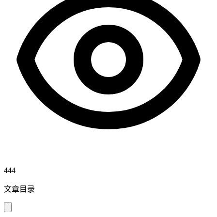
444
文章目录