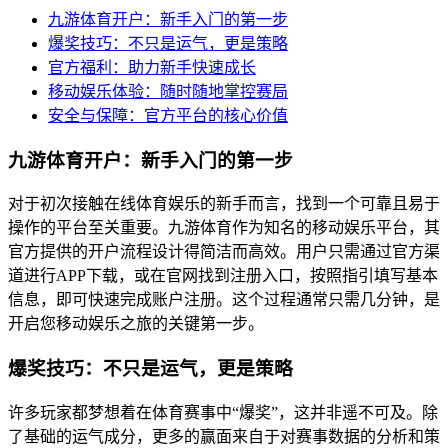
九游体育开户：新手入门的第一步
爆奖技巧：不只是运气，更是策略
官方福利：助力新手快速成长
移动娱乐体验：随时随地掌控赛局
安全与保障：官方平台的核心价值
九游体育开户：新手入门的第一步
对于初次接触在线体育娱乐的新手而言，找到一个可靠且易于
操作的平台至关重要。九游体育作为知名的移动娱乐平台，其
官方提供的开户流程设计得简洁而高效。用户只需通过官方渠
道进行APP下载，或在官网找到注册入口，按照指引填写基本
信息，即可快速完成账户注册。这个过程通常只需几分钟，是
开启您移动娱乐之旅的关键第一步。
爆奖技巧：不只是运气，更是策略
许多玩家都梦想着在体育赛事中“爆奖”，这并非遥不可及。除
了基础的运气成分，更多的赢面来自于对赛事数据的分析和策