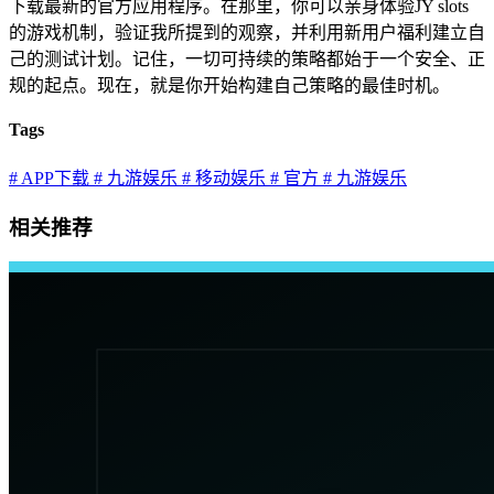
下载最新的官方应用程序。在那里，你可以亲身体验JY slots
的游戏机制，验证我所提到的观察，并利用新用户福利建立自
己的测试计划。记住，一切可持续的策略都始于一个安全、正
规的起点。现在，就是你开始构建自己策略的最佳时机。
Tags
# APP下载
# 九游娱乐
# 移动娱乐
# 官方
# 九游娱乐
相关推荐