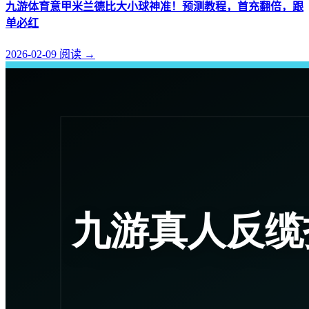
九游体育意甲米兰德比大小球神准！预测教程，首充翻倍，跟
单必红
2026-02-09
阅读
→