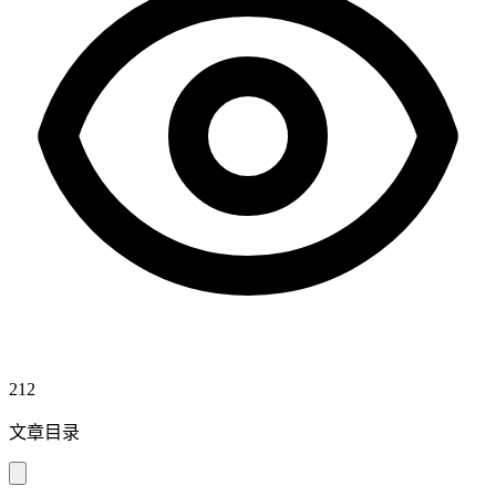
212
文章目录