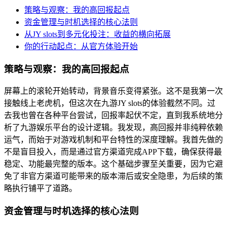
策略与观察：我的高回报起点
资金管理与时机选择的核心法则
从JY slots到多元化投注：收益的横向拓展
你的行动起点：从官方体验开始
策略与观察：我的高回报起点
屏幕上的滚轮开始转动，背景音乐变得紧张。这不是我第一次
接触线上老虎机，但这次在九游JY slots的体验截然不同。过
去我也曾在各种平台尝试，回报率起伏不定，直到我系统地分
析了九游娱乐平台的设计逻辑。我发现，高回报并非纯粹依赖
运气，而始于对游戏机制和平台特性的深度理解。我首先做的
不是盲目投入，而是通过官方渠道完成APP下载，确保获得最
稳定、功能最完整的版本。这个基础步骤至关重要，因为它避
免了非官方渠道可能带来的版本滞后或安全隐患，为后续的策
略执行铺平了道路。
资金管理与时机选择的核心法则