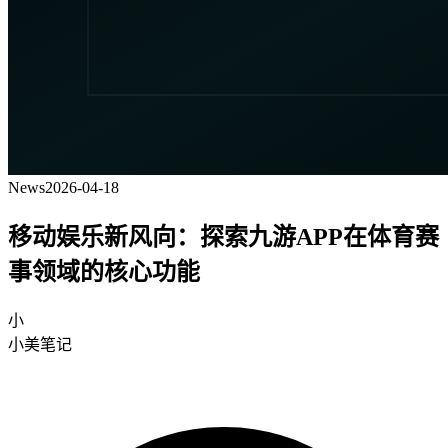
News
2026-04-18
移动娱乐新风向：探索九游APP在体育赛
事领域的核心功能
小
小美笔记