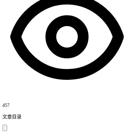
457
文章目录