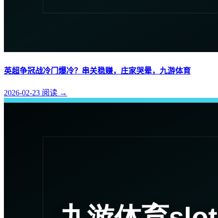
英超争冠战冷门爆冷？串关稳赚，庄家哭晕，九游体育
2026-02-23
阅读
→