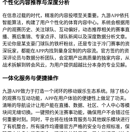
个性化内容推荐与深度分析
在信息过载的时代，精准的内容投喂至关重要。九游APP依托
智能算法，构建了用户个性化的体育内容中心。系统会根据用
户的观赛历史、关注球队、互动偏好，动态推荐相关的赛事直
播、赛后集锦、专家点评、球队新闻以及深度数据分析文章。
无论你是某支豪门球队的铁杆粉丝，还是专注于冷门赛事的资
深玩家，都能在APP内找到量身定制的内容流。官方签约的资
深评论员与数据分析团队，会定期产出高质量的独家内容，从
战术拆解到转会风云，为用户提供超越比分本身的专业见解。
一体化服务与便捷操作
九游APP致力于打造一个闭环的移动娱乐生态系统。除了核心
的观赛与互动功能，APP在用户体验的便捷性上做足了功夫。
清晰的导航设计让用户能在直播、数据、社区、个人中心等模
块间无缝切换。一键预约关注赛事功能，确保用户不会错过任
何重要时刻。同时，平台将在线体育服务与其他娱乐模块进行
了有机整合，所有操作均遵循官方严格的安全与合规标准，保