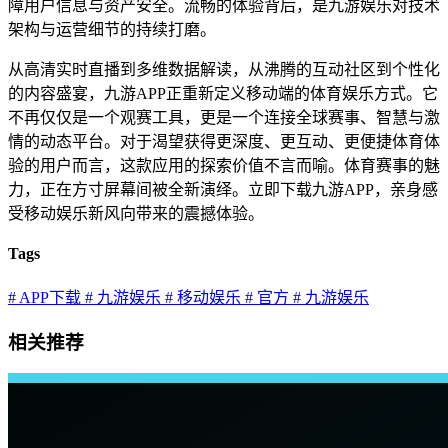
障用户信息与资产安全。流畅的体验背后，是九游娱乐对技术
架构与运营细节的持续打磨。
从高清实时直播到多维数据解读，从沸腾的互动社区到个性化
的内容盛宴，九游APP正重新定义移动端的体育娱乐方式。它
不再仅仅是一个观赛工具，更是一个连接全球赛事、智慧与激
情的动态平台。对于渴望获得更深度、更互动、更便捷体育体
验的用户而言，这款应用的探索价值不言而喻。体育赛事的魅
力，正在方寸屏幕间被全新演绎。立即下载九游APP，亲身感
受移动娱乐新风向带来的震撼体验。
Tags
# APP下载
# 九游娱乐
# 移动娱乐
# 官方
# 九游娱乐
相关推荐