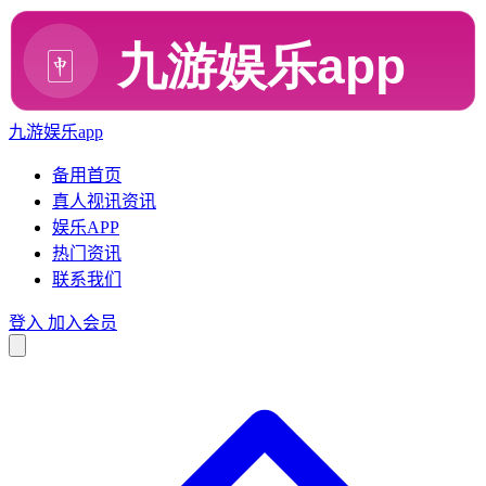
九游娱乐app
备用首页
真人视讯资讯
娱乐APP
热门资讯
联系我们
登入
加入会员