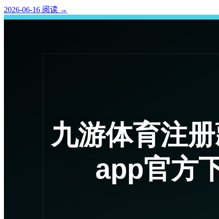
2026-06-16
阅读
→