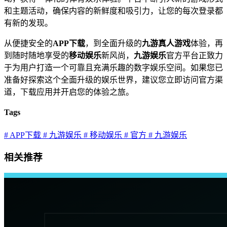
和主题活动，确保内容的新鲜度和吸引力，让您的每次登录都
有新的发现。
从便捷安全的
APP下载
，到全面升级的
九游真人游戏
体验，再
到随时随地享受的
移动娱乐
新风尚，
九游娱乐
官方平台正致力
于为用户打造一个可靠且充满乐趣的数字娱乐空间。如果您已
准备好探索这个全面升级的娱乐世界，建议您立即访问官方渠
道，下载应用并开启您的体验之旅。
Tags
# APP下载
# 九游娱乐
# 移动娱乐
# 官方
# 九游娱乐
相关推荐