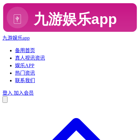
九游娱乐app
备用首页
真人视讯资讯
娱乐APP
热门资讯
联系我们
登入
加入会员