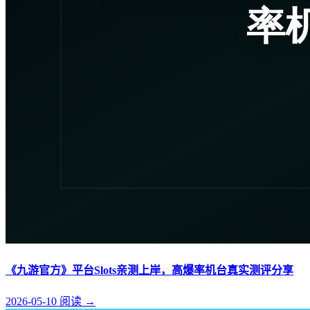
《九游官方》平台Slots亲测上岸，高爆率机台真实测评分享
2026-05-10
阅读
→