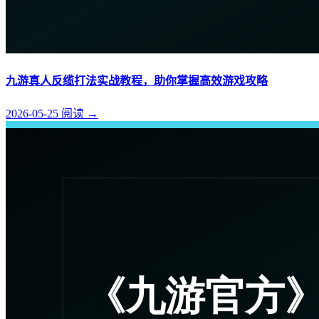
九游真人反缆打法实战教程，助你掌握高效游戏攻略
2026-05-25
阅读
→