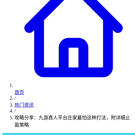
首页
/
热门资讯
/
攻略分享：九游真人平台庄家最怕这种打法，附详细止
盈策略