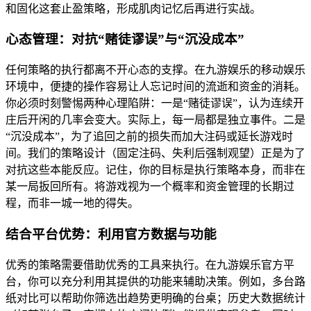
和固化这套止盈策略，形成肌肉记忆后再进行实战。
心态管理：对抗“赌徒谬误”与“沉没成本”
任何策略的执行都离不开心态的支撑。在九游娱乐的移动娱乐
环境中，便捷的操作容易让人忘记时间的流逝和资金的消耗。
你必须时刻警惕两种心理陷阱：一是“赌徒谬误”，认为连续开
庄后开闲的几率会变大。实际上，每一局都是独立事件。二是
“沉没成本”，为了追回之前的损失而加大注码或延长游戏时
间。我们的策略设计（固定注码、失利后强制观望）正是为了
对抗这些本能反应。记住，你的目标是执行策略本身，而非在
某一局扳回所有。将游戏视为一个概率和资金管理的长期过
程，而非一城一地的得失。
结合平台优势：利用官方数据与功能
优秀的策略需要借助优秀的工具来执行。在九游娱乐官方平
台，你可以充分利用其提供的功能来辅助决策。例如，多台路
纸对比可以帮助你筛选出趋势更明确的台桌；历史大数据统计