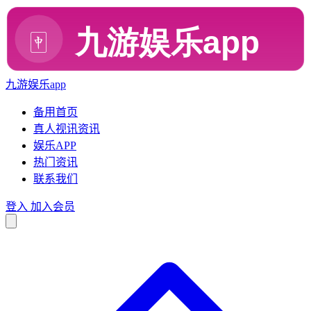
九游娱乐app
备用首页
真人视讯资讯
娱乐APP
热门资讯
联系我们
登入
加入会员