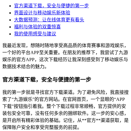
官方渠道下载，安全与便捷的第一步
界面设计与移动娱乐新体验
大数据预测：让在线体育更有看头
福利与体验的双重惊喜
我的使用感受与建议
我最近发现，想随时随地享受高品质的体育赛事和游戏娱乐，
一个好的平台APP至关重要。在朋友的推荐下，我尝试了九游
娱乐的官方APP，这次下载经历让我深刻感受到了移动娱乐与
数据技术结合的魅力。
官方渠道下载，安全与便捷的第一步
我的第一步就是寻找官方下载渠道。为了避免风险，我直接搜
索了“九游娱乐”的官方网站。在官网首页，一个显眼的“APP
下载”按钮指引着我。整个下载过程非常顺畅，官方提供的安
装包安全可靠，没有任何多余的捆绑软件。这一步的安心感，
是开启所有精彩体验的基础。记住，从**官方**渠道获取，是
保障账户安全和享受完整服务的前提。