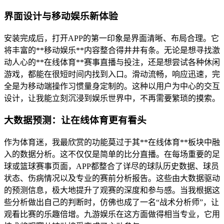
界面设计与移动娱乐新体验
安装完成后，打开APP的第一印象是界面清晰、布局合理。它
将丰富的**移动娱乐**内容整合得井井有条。无论是想寻找激
动人心的**在线体育**赛事直播与投注，还是想尝试各种休闲
游戏，都能在很短时间内找到入口。滑动流畅，响应迅速，完
全是为移动端操作习惯量身定制的。这种以用户为中心的交互
设计，让我能立刻沉浸到娱乐世界中，不再需要繁琐的摸索。
大数据预测：让在线体育更有看头
作为体育迷，我最欣赏的功能莫过于其**在线体育**板块中融
入的数据分析。这不仅仅是简单的比分直播。在每场重要的足
球或篮球赛事页面，APP都整合了详尽的球队历史数据、球员
状态、伤病情况以及专业的赛前分析报告。这些由大数据驱动
的预测信息，极大地提升了观赛的深度和参与感。当我根据这
些分析做出自己的判断时，仿佛也成了一名“战术分析师”，让
观看比赛的乐趣倍增。九游娱乐在这方面做得相当专业，它用