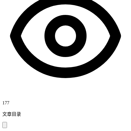
177
文章目录