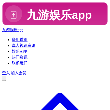
九游娱乐app
备用首页
真人视讯资讯
娱乐APP
热门资讯
联系我们
登入
加入会员